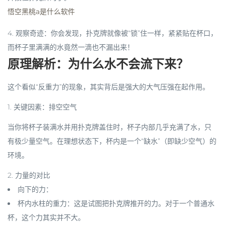
悟空黑桃a是什么软件
4.
观察奇迹
：你会发现，扑克牌就像被“锁”住一样，紧紧贴在杯口，
而杯子里满满的水竟然一滴也不漏出来！
原理解析：为什么水不会流下来？
这个看似“反重力”的现象，其实背后是强大的
大气压强
在起作用。
1.
关键因素：排空空气
当你将杯子装满水并用扑克牌盖住时，杯子内部几乎充满了水，只
有极少量空气。在理想状态下，杯内是一个“缺水”（即缺少空气）的
环境。
2.
力量的对比
向下的力
：
杯内水柱的重力
：这是试图把扑克牌推开的力。对于一个普通水
杯，这个力其实并不大。