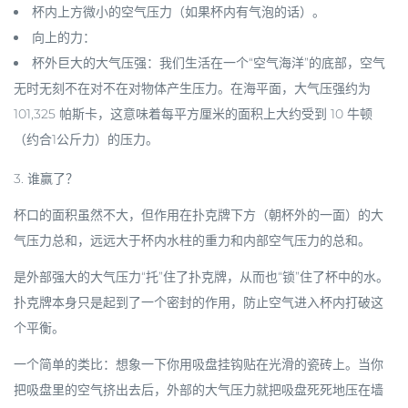
杯内上方微小的空气压力
（如果杯内有气泡的话）。
向上的力
：
杯外巨大的大气压强
：我们生活在一个“空气海洋”的底部，空气
无时无刻不在对不在对物体产生压力。在海平面，大气压强约为
101,325 帕斯卡，这意味着每平方厘米的面积上大约受到 10 牛顿
（约合1公斤力）的压力。
3.
谁赢了？
杯口的面积虽然不大，但作用在扑克牌下方（朝杯外的一面）的大
气压力总和，
远远大于
杯内水柱的重力和内部空气压力的总和。
是外部强大的大气压力“托”住了扑克牌，从而也“锁”住了杯中的水。
扑克牌本身只是起到了一个密封的作用，防止空气进入杯内打破这
个平衡。
一个简单的类比
：想象一下你用吸盘挂钩贴在光滑的瓷砖上。当你
把吸盘里的空气挤出去后，外部的大气压力就把吸盘死死地压在墙