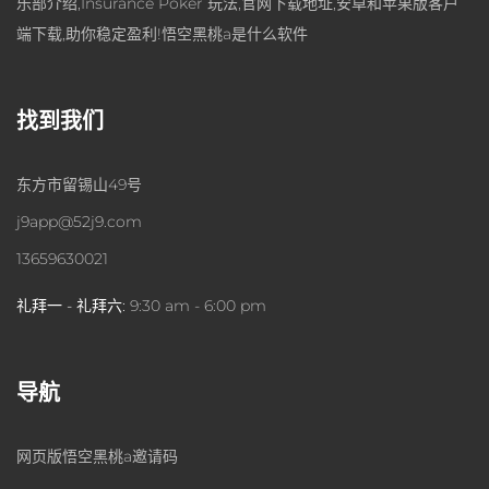
乐部介绍,Insurance Poker 玩法,官网下载地址,安卓和苹果版客户
端下载,助你稳定盈利!悟空黑桃a是什么软件
找到我们
东方市留锡山49号
j9app@52j9.com
13659630021
礼拜一 - 礼拜六:
9:30 am - 6:00 pm
导航
网页版悟空黑桃a邀请码