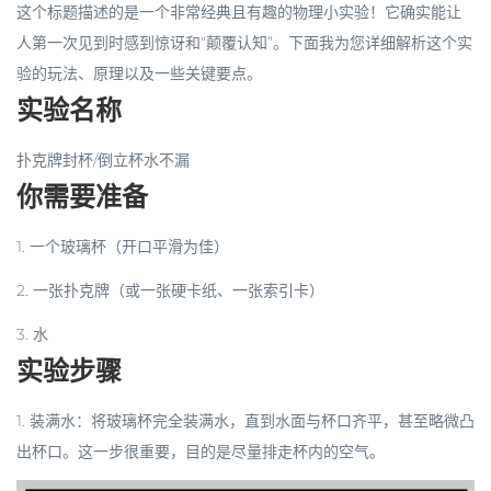
这个标题描述的是一个非常经典且有趣的物理小实验！它确实能让
人第一次见到时感到惊讶和“颠覆认知”。下面我为您详细解析这个实
验的玩法、原理以及一些关键要点。
实验名称
扑克牌封杯/倒立杯水不漏
你需要准备
1. 一个玻璃杯（开口平滑为佳）
2. 一张扑克牌（或一张硬卡纸、一张索引卡）
3. 水
实验步骤
1.
装满水
：将玻璃杯完全装满水，直到水面与杯口齐平，甚至略微凸
出杯口。这一步很重要，目的是尽量排走杯内的空气。