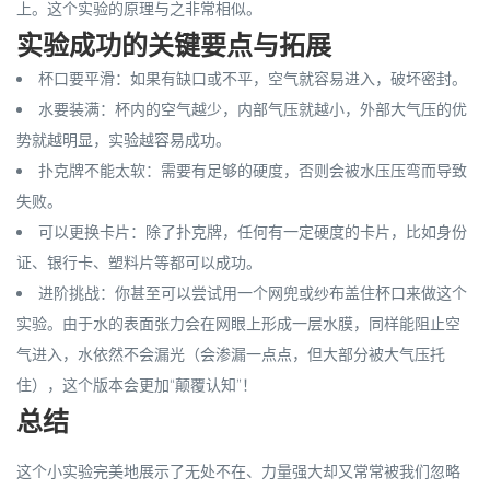
上。这个实验的原理与之非常相似。
实验成功的关键要点与拓展
杯口要平滑
：如果有缺口或不平，空气就容易进入，破坏密封。
水要装满
：杯内的空气越少，内部气压就越小，外部大气压的优
势就越明显，实验越容易成功。
扑克牌不能太软
：需要有足够的硬度，否则会被水压压弯而导致
失败。
可以更换卡片
：除了扑克牌，任何有一定硬度的卡片，比如身份
证、银行卡、塑料片等都可以成功。
进阶挑战
：你甚至可以尝试用一个网兜或纱布盖住杯口来做这个
实验。由于水的表面张力会在网眼上形成一层水膜，同样能阻止空
气进入，水依然不会漏光（会渗漏一点点，但大部分被大气压托
住），这个版本会更加“颠覆认知”！
总结
这个小实验完美地展示了无处不在、力量强大却又常常被我们忽略